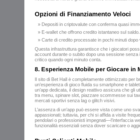
Opzioni di Finanziamento Veloci
Depositi in criptovalute con conferma quasi imm
E-wallet che offrono credito istantaneo sul saldo.
Carte di credito processate in pochi minuti dopo v
Questa infrastruttura garantisce che i giocatori possa
account durante o subito dopo una sessione senza i
critico quando ogni minuto conta.
8. Esperienza Mobile per Giocare in
Il sito di Bet Hall è completamente ottimizzato per b
un’esperienza di gioco fluida su smartphone e table
un’app dedicata, il design reattivo assicura che gli 
tra menu, spinare slot, piazzare scommesse sui tavoli
mercati sportivi senza lag o glitch visivi.
L’assenza di un’app può essere vista come uno sva
appassionati; tuttavia, per chi si affida a visite fre
pendolari o professionisti impegnati—l’interfaccia web
funzionalità essenziali senza dover scaricare o aggi