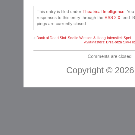
This entry is filed under
Theatrical Intelligence
. You
responses to this entry through the
RSS 2.0
feed. 
pings are currently closed.
«
Book of Dead Slot: Snelle Winsten & Hoog‑Intensiteit Spel
AviaMasters: Brza‑brza Sky‑Hi
Comments are closed.
Copyright © 2026 