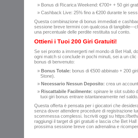
Bonus di Ricarica Weekend: €700+ + 50 giri gratu
Cashback Live: 25% fino a €200 durante le sessio
Questa combinazione di bonus immediati e cashbac
sessione breve termini con qualcosa di tangibile—ch
una percentuale delle perdite restituita sul conto.
Ottieni i Tuoi 200 Giri Gratuiti!
Se sei pronto a immergerti nel mondo di Bet Hall, d
ogni match si conclude in pochi minuti, sei a un clic 
bonus di benvenuto:
Bonus Totale:
bonus di €500 abbinato + 200 giri
Stone).
Necessario Nessun Deposito:
crea un account 
Riscattabile Facilmente:
spinare le slot subito d
tuoi giri bonus entrare istantaneamente nel saldo
Questa offerta è pensata per i giocatori che deside
senza dover attendere procedure di registrazione lun
scommessa complessi. Iscriviti oggi su https://bethallg
raggiungi il target di giri gratuiti e lascia che Bet Hall
prossima sessione breve con adrenalina e ricompen